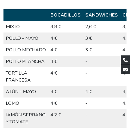
BOCADILLOS
SANDWICHES
CR
MIXTO
3,8 €
2,6 €
3,1
POLLO - MAYO
4 €
3 €
4,5
POLLO MECHADO
4 €
3 €
4,5
POLLO PLANCHA
4 €
-
4,5
TORTILLA
4 €
-
4,5
FRANCESA
ATÚN - MAYO
4 €
4 €
4,5
LOMO
4 €
-
4,5
JAMÓN SERRANO
4,2 €
-
4,7
Y TOMATE