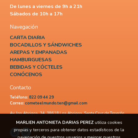
De lunes a viernes de 9h a 21h
Sábados de 10h a 17h
Navegación
CARTA DIARIA
BOCADILLOS Y SÁNDWICHES
AREPAS Y EMPANADAS
HAMBURGUESAS
BEBIDAS Y CÓCTELES
CONÓCENOS
Contacto
Teléfono:
822 09 44 29
Correo:
cometeelmundo.ten@gmail.com
Av. los Abrigos, 34, 38618 Los Abrigos, Santa Cruz de Tenerife
MARLIEN ANTONIETA DARIAS PEREZ
utiliza cookies
propias y terceros para obtener datos estadísticos de la
navegación de nuestros usuarios y mejorar nuestros