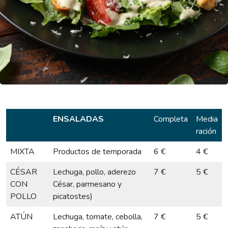
ENSALADAS
Completa
Media
ración
MIXTA
Productos de temporada
6 €
4 €
CÉSAR
Lechuga, pollo, aderezo
7 €
5 €
CON
César, parmesano y
POLLO
picatostes)
ATÚN
Lechuga, tomate, cebolla,
7 €
5 €